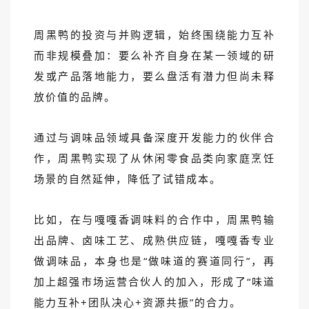
周黑鸭的投资与并购逻辑，始终围绕能力互补
而非规模叠加：要么补齐自身在某一领域的研
发或产品落地能力，要么盘活有潜力但尚未释
放价值的品牌。
通过与调味品领域具备深度开发能力的伙伴合
作，周黑鸭实现了从休闲零食品类向家庭烹饪
场景的自然延伸，降低了试错成本。
比如，在与嘎嘎香调味料的合作中，周黑鸭输
出品牌、卤味工艺、成熟供应链，嘎嘎香专业
做调味品，本身也是“做味道的赛道同行”，再
加上超强市场运营合伙人的加入，形成了“味道
能力互补+团队决心+资源共振”的合力。