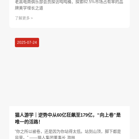
老高电商俱乐部会员探访吨吨桶，探索82.5%市场占有率的品
牌美学增长之道
了解更多 >
2025-07-24
猫人游学｜逆势中从60亿狂飙至179亿，“向上卷”是
唯一的活路！
“你之所以被卷，还是因为你站得太低。站到山顶，脚下都是
风景。” ——猫人集团董事长 游林