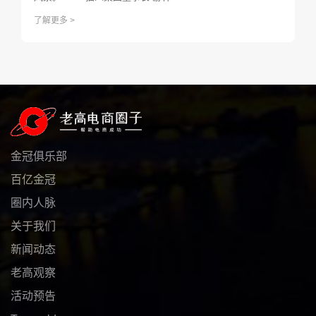
了解更多 >
金冠俱乐部
百亿金冠
圈内人脉
关于我们
新闻动态
老高观察
活动预告