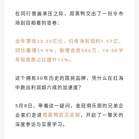
在同行普遍承压之际，周黑鸭交出了一份令市
场刮目相看的答卷：
全年营收25.36亿元，归母
净利润
约1.57亿，
同比暴增59.6%；新增会员500万，18-30岁
年轻客群占比提升12%。
这个拥有30年历史的国民品牌，凭什么在红海
中跑出利润超六成的加速度？
5月8日，带着这一疑问，金冠俱乐部的兄弟企
业家们走进
周黑鸭武汉总部
，开启了一整天的
深度参访与实景学习。