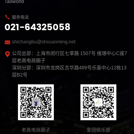
Taoworld
服务电话
021-64325058
shichangbu@shxuanming.net
公司总部：上海市闵行区七莘路 1507号 维璟中心C座7
层老高电商圈子
深圳分部：深圳市龙岗区吉华路489号乐荟中心12栋13
层B2号
老高电商圈子
金冠俱乐部