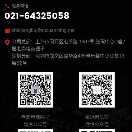
服务电话
021-64325058
shichangbu@shxuanming.net
公司总部：上海市闵行区七莘路 1507号 维璟中心C座7
层老高电商圈子
深圳分部：深圳市龙岗区吉华路489号乐荟中心12栋13
层B2号
老高电商圈子
金冠俱乐部
微信公众号
微信公众号