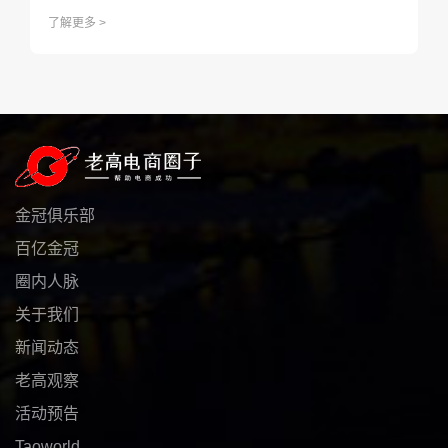
在日设立的品牌，由于直接拷贝日本同类产品，几乎无研发成
了解更多 >
本，成本价估计仅在30元左右。”
金冠俱乐部
百亿金冠
圈内人脉
关于我们
新闻动态
老高观察
活动预告
Taoworld