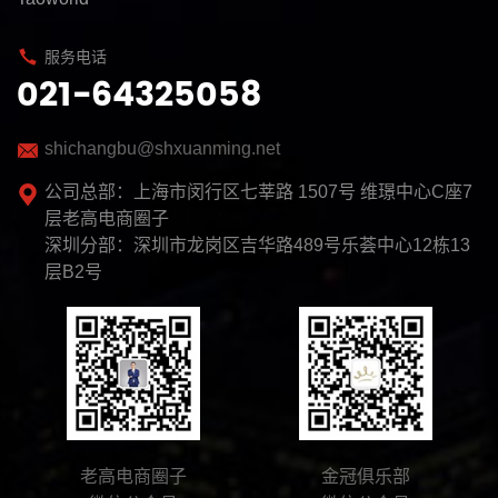
服务电话
021-64325058
shichangbu@shxuanming.net
公司总部：上海市闵行区七莘路 1507号 维璟中心C座7
层老高电商圈子
深圳分部：深圳市龙岗区吉华路489号乐荟中心12栋13
层B2号
老高电商圈子
金冠俱乐部