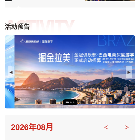
手机壳做起，逐步发展壮
大，成为3C数码配件的头
部商家，年销过亿。2019
活动预告
年他转变思路，跟知名品牌
合作，带领公司实现新突
破，每年业绩增长至少5
0%。
2026年08月
<
>