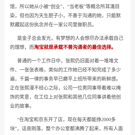
馆，所以她从小被“创业”、“当老板”等概念所耳濡目
染，但也因为天生胆子小，不善于沟通的她，只能默
默藏起这份执念并在一家公司里做职员。
是金子总会发光，有梦想的人会想尽办法承载自己
的理想，而
淘宝就是承载不善沟通者的最佳选择。
普通的一个工作日中，张熙仍旧面对着一堆堆文
件、一张张表格，类似的工作她已经不知完成了多少
遍，千篇一律的事务早已磨平上班所带来的新鲜感。
正在张熙漫不经心之际，公司一位男同事带着难以掩
饰的笑意，在工位上对张熙和其他几位同事讲着他创
业的故事。
“在淘宝和京东开了店，现在每天都能挣2000多
块”，话音刚落，整个办公室都沸腾了起来，所有人面