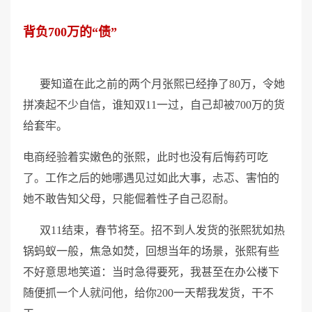
背负700万的“债”
要知道在此之前的两个月张熙已经挣了80万，令她
拼凑起不少自信，谁知双11一过，自己却被700万的货
给套牢。
电商经验着实嫩色的张熙，此时也没有后悔药可吃
了。工作之后的她哪遇见过如此大事，忐忑、害怕的
她不敢告知父母，只能倔着性子自己忍耐。
双11结束，春节将至。招不到人发货的张熙犹如热
锅蚂蚁一般，焦急如焚，回想当年的场景，张熙有些
不好意思地笑道：当时急得要死，我甚至在办公楼下
随便抓一个人就问他，给你200一天帮我发货，干不