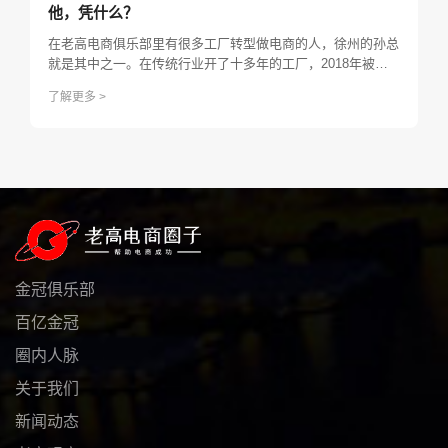
他，凭什么？
在老高电商俱乐部里有很多工厂转型做电商的人，徐州的孙总
就是其中之一。在传统行业开了十多年的工厂，2018年被迫
转型电商，一路走来踩了很多坑，才终于打通了底层逻辑，整
了解更多 >
个人通透了很多，于是决定2022年在上海设立一个办公点，
为长远目标谋下一局。
金冠俱乐部
百亿金冠
圈内人脉
关于我们
新闻动态