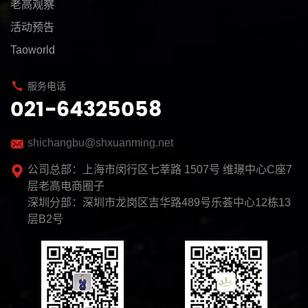
老高观察
活动预告
Taoworld
服务电话
021-64325058
shichangbu@shxuanming.net
公司总部：上海市闵行区七莘路 1507号 维璟中心C座7
层老高电商圈子
深圳分部：深圳市龙岗区吉华路489号乐荟中心12栋13
层B2号