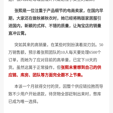
张熙是一位注重于产品细节的电商卖家，在国内早
期，大家还在做秋裤秋衣时，她已经将韩版家居服引
进国内，新颖的式样、不错的质量，让淘宝店的销量
直冲云霄。
突如其来的高销量，在某些时刻扮演着双刃剑。50
万销售额，预示着张熙团队的10人每天要处理6500个
订单，而她为了应对目前的高单量，已定下10天的
货。虽然这属于正常操作，但
张熙未曾想到自己的供
应链、库房、团队等方面完全跟不上节奏。
本该一个月就得交付的货，因整个供应链拉胯而导
致不少用户开始退款，待货物全部赶制出来时，憋库
已成为唯一选择。