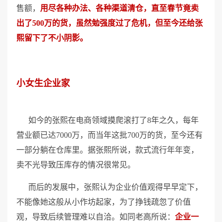
售额，
用尽各种办法、各种渠道清仓，直至春节竟卖
出了500万的货，虽然勉强度过了危机，但至今还给张
熙留下了不小阴影。
小女生企业家
如今的张熙在电商领域摸爬滚打了8年之久，每年
营业额已达7000万，而当年这批700万的货，至今还有
一部分躺在仓库里。据张熙所说，款式流行年年变，
卖不光导致压库存的情况很常见。
而后的发展中，张熙认为企业价值观得早早定下，
不能像她这般从小作坊起家，为了挣钱疏忽了价值
观，导致后续管理难以自洽。如同老高所说：
企业一