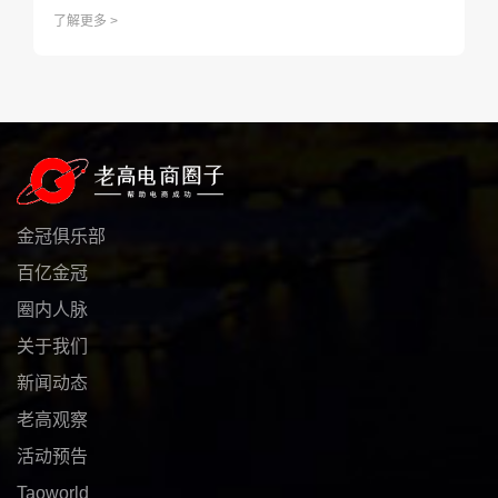
无前例，各路玩家激烈角逐，各大商家如何在激烈的市场竞争
了解更多 >
中脱颖而出？如何抓住机遇，乘势而上呢？ 正值老高电商俱
乐部成立13周年，”2023电商发展创新大会“将于7月27日-7月2
8日在杭州举办。
金冠俱乐部
百亿金冠
圈内人脉
关于我们
新闻动态
老高观察
活动预告
Taoworld