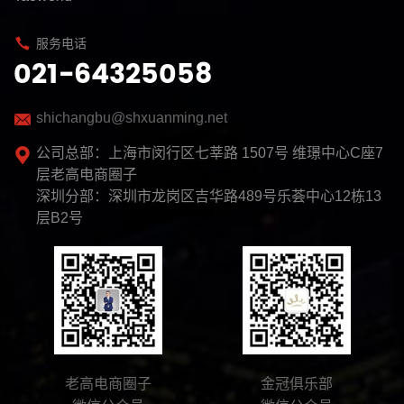
服务电话
021-64325058
shichangbu@shxuanming.net
公司总部：上海市闵行区七莘路 1507号 维璟中心C座7
层老高电商圈子
深圳分部：深圳市龙岗区吉华路489号乐荟中心12栋13
层B2号
老高电商圈子
金冠俱乐部