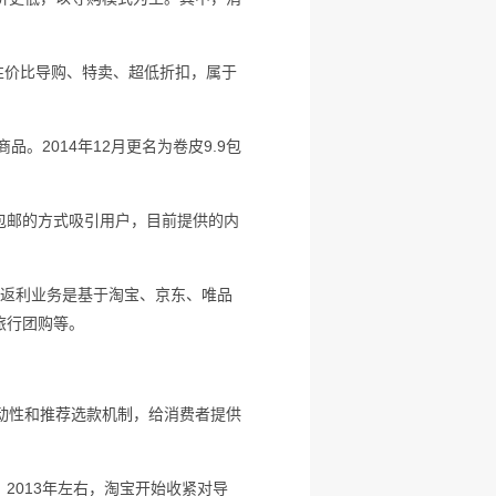
高性价比导购、特卖、超低折扣，属于
2014年12月更名为卷皮9.9包
包邮的方式吸引用户，目前提供的内
。返利业务是基于淘宝、京东、唯品
旅行团购等。
动性和推荐选款机制，给消费者提供
013年左右，淘宝开始收紧对导