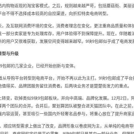
站内购物返现的淘宝客模式，之后，规则越来越严苛，包括蘑菇街、美丽
平台不得不选择成本较高的自控渠道，向折扣特卖电商转型。
及互联网消费环境的变化，消费者理念在变化，更注重商品质量和体验
且一部分卖家是专为处理库存，用户体验得不到保障提升。现在，伴随着
新的用户又很难获取，发展空间变得越来越窄。9块9包邮似乎成了电商发
转型与升级
包邮的几家企业，已经开始创新与变体。
从导购平台转型到电商平台，开始不再以此为主打。9块9包邮成了平台
他值得买、品牌团服务留住消费者。后两块业务才是楚楚街发力的重点。
，砍掉类似9块9包邮板块，并向中高端、品牌化发展。12月2日，阿里
算两个团队的合并。合并后，聚划算团队被整合进天猫团队中。在此之前
强内容运营，甚至吸引一些国内外轻奢名品参与，将重心放在了提升商家
、顺应转型需求上做出了改变，品牌形象以卷皮网为主，从单纯的电商导
。目前，卷皮网的定位是平价零售，9块9包邮只是其中一部分业务，但限