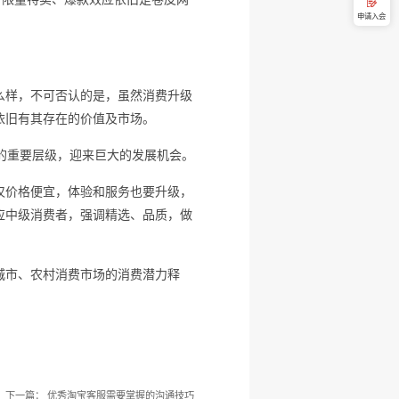
申请入会
样，不可否认的是，虽然消费升级
依旧有其存在的价值及市场。
的重要层级，迎来巨大的发展机会。
价格便宜，体验和服务也要升级，
应中级消费者，强调精选、品质，做
市、农村消费市场的消费潜力释
下一篇： 优秀淘宝客服需要掌握的沟通技巧