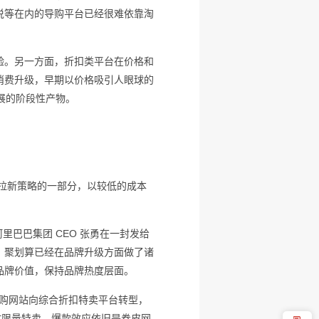
说等在内的导购平台已经很难依靠淘
。另一方面，折扣类平台在价格和
消费升级，早期以价格吸引人眼球的
展的阶段性产物。
拉新策略的一部分，以较低的成本
巴巴集团 CEO 张勇在一封发给
，聚划算已经在品牌升级方面做了诸
品牌价值，保持品牌热度层面。
购网站向综合折扣特卖平台转型，
时限量特卖、爆款效应依旧是卷皮网