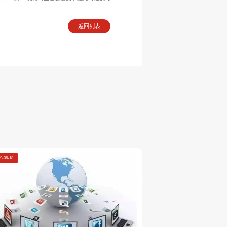
返回列表
9-06-18