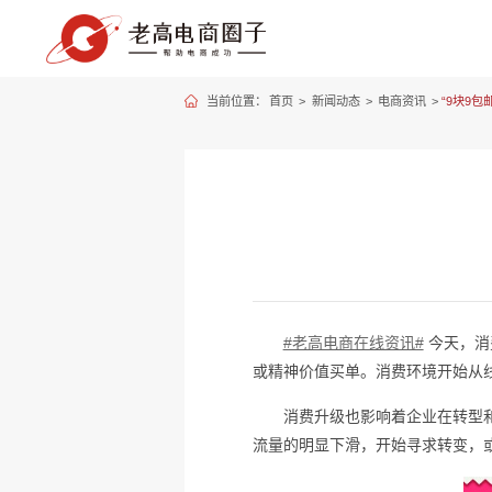
当前位置：
首页
>
新闻动态
>
电商资讯
>
“9块9
#老高电商在线资讯#
今天，消
或精神价值买单。消费环境开始从
消费升级也影响着企业在转型和升
流量的明显下滑，开始寻求转变，