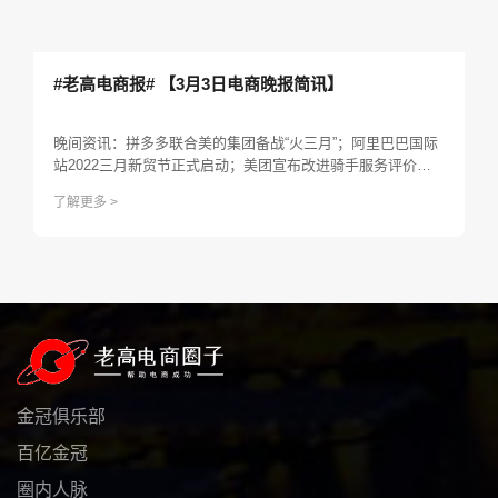
#老高电商报# 【3月3日电商晚报简讯】
晚间资讯：拼多多联合美的集团备战“火三月”；阿里巴巴国际
站2022三月新贸节正式启动；美团宣布改进骑手服务评价规
则；亚马逊推出“Amazon Aware”自有品牌；京东俄罗斯（Ru
了解更多 >
ssia）国家馆3天交易总额超500万...
金冠俱乐部
百亿金冠
圈内人脉