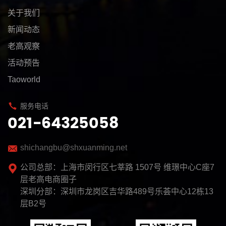
关于我们
新闻动态
老高观察
活动预告
Taoworld
服务电话
021-64325058
shichangbu@shxuanming.net
公司总部：上海市闵行区七莘路 1507号 维璟中心C座7
层老高电商圈子
深圳分部：深圳市龙岗区吉华路489号乐荟中心12栋13
层B2号