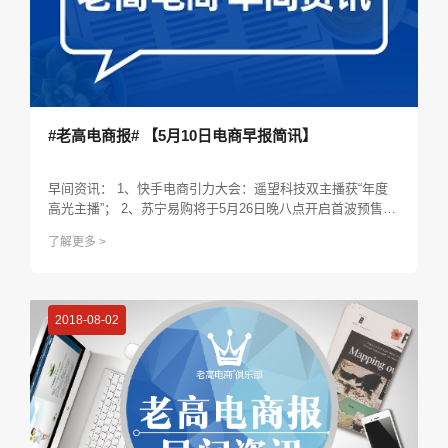
#老高电商报# 【5月10日电商早报简讯】
​早间资讯： 1、快手电商引力大会：遥望科技双主播获“年度
高光主播”； 2、苏宁易购将于5月26日晚八点开启首波预售；
3、腾讯微视面向抖音、快手、小红书招募个人创作者； 4、C
了解更多 >
hatGPT上月全球访问量17.6亿次； 5、爱彼迎第一季度营收1
8.18亿美元 同比增长20%； ...
2018-08-02