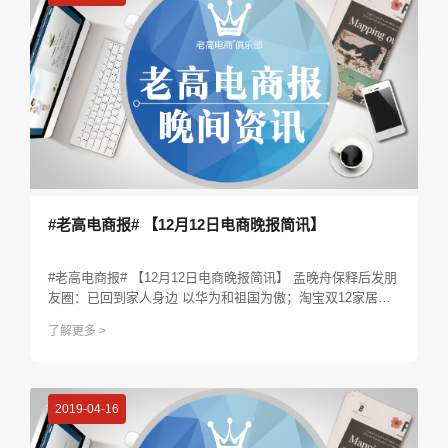
#老高电商报# 【12月12日电商晚报简讯】
#老高电商报# 【12月12日电商晚报简讯】 孟晚舟保释后发朋
友圈：已回到家人身边 以华为和祖国为傲；淘宝双12家居生
活类两小时成交突破440万单；苏宁双12开场1小时 90后消费
了解更多 >
者占比达36%；三星天津手机工厂被曝12月31日正式停产；
快手正在进行10亿美元融资...
2019-04-16