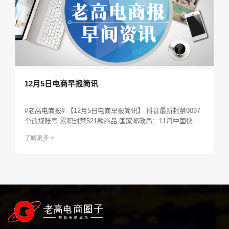
12月5日电商早报简讯
#老高电商报# 【12月5日电商早报简讯】 抖音最新封禁9097
个违规账号 累积封禁521款商品,国家邮政局：11月中国快递
业务量预计超过70亿件,打假乱象催生“职业吃货” 淘宝再打一
了解更多 >
元官司,Instagram限制平台广告推送，要求新用户提供出生日
期,谷歌技术故障导致美国三大航空公司网站短暂宕机.....