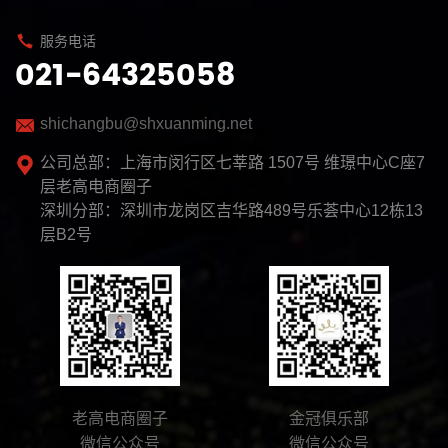
服务电话
021-64325058
shichangbu@shxuanming.net
公司总部：上海市闵行区七莘路 1507号 维璟中心C座7
层老高电商圈子
深圳分部：深圳市龙岗区吉华路489号乐荟中心12栋13
层B2号
老高电商圈子
金冠俱乐部
微信公众号
微信公众号