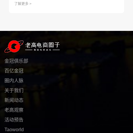
了解更多 >
货；4、淘宝：卖家准入资质存在虚假凭证，将永久不允许入
驻！5、被圆通和顺丰抢先，申通冲刺年内上市。
金冠俱乐部
百亿金冠
圈内人脉
关于我们
新闻动态
老高观察
活动预告
Taoworld