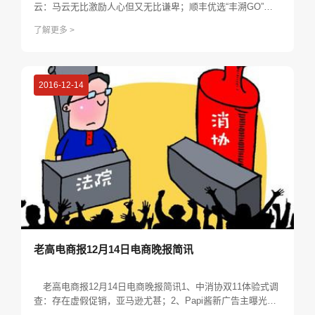
云：马云无比激励人心但又无比谦卑；顺丰优选“丰溯GO”上
线，主打保税+社区新零售模式；传滴滴估值降至最低500亿
了解更多 >
美元；家庭育儿品牌“亲宝宝”完成数亿元C轮融资；蚂蚁短租
全面上线海外房源...
2016-12-14
老高电商报12月14日电商晚报简讯
老高电商报12月14日电商晚报简讯1、中消协双11体验式调
查：存在虚假促销，亚马逊尤甚；2、Papi酱新广告主曝光，
这回是奢侈品；3、双12物流继续狂奔，超5成订单当天已发