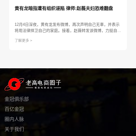
黄有龙暗指遭有组织诬陷 律师:赵薇夫妇恐难翻盘
12月4日深夜，黄有龙发布微博，再次声明自己无辜，并表示
将用法律捍卫自己的家庭。接着，赵薇转发该微博，力挺自己
丈夫。
了解更多 >
金冠俱乐部
百亿金冠
圈内人脉
关于我们