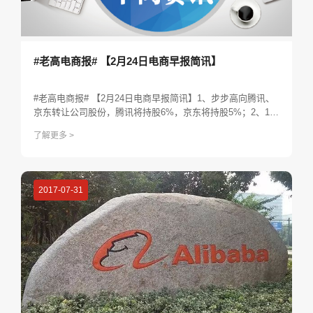
#老高电商报# 【2月24日电商早报简讯】
​#老高电商报# 【2月24日电商早报简讯】1、步步高向腾讯、
京东转让公司股份，腾讯将持股6%，京东将持股5%；2、1小
时达 美团外卖即将为海澜之家送货；3、天猫国际春节进口消
了解更多 >
费增近20倍 90后贡献7成；4、京东自主研发的无人智慧配送
站投入使用；5、陌陌正式宣布收购探探，交易价格为6亿美元
外加股票。
2017-07-31