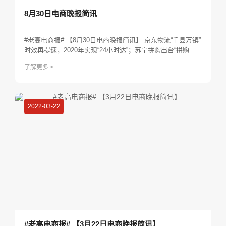
8月30日电商晚报简讯
#老高电商报# 【8月30日电商晚报简讯】 京东物流“千县万镇”
时效再提速，2020年实现“24小时达”；苏宁拼购出台“拼购村”
扶持政策:直播+推客；聚划算将在99划算节投入超百亿补贴；
了解更多 >
美参议员致信亚马逊希望移除其网站上不安全商品；马云最后
一次以阿里董事长身份参加活动：农村很重要...
2022-03-22
#老高电商报# 【3月22日电商晚报简讯】