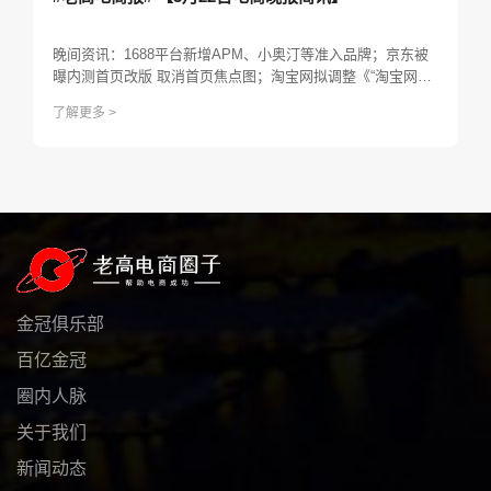
晚间资讯：1688平台新增APM、小奥汀等准入品牌；京东被
曝内测首页改版 取消首页焦点图；淘宝网拟调整《“淘宝网酷
动城”市场管理规范》；Lazada将启动Bday生日大促庆祝成立
了解更多 >
10周年；Shopee日本将于4月启动免佣政策招募跨境卖家...
金冠俱乐部
百亿金冠
圈内人脉
关于我们
新闻动态