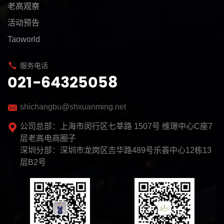
老高观察
活动预告
Taoworld
服务电话
021-64325058
shichangbu@shxuanming.net
公司总部：上海市闵行区七莘路 1507号 维璟中心C座7
层老高电商圈子
深圳分部：深圳市龙岗区吉华路489号乐荟中心12栋13
层B2号