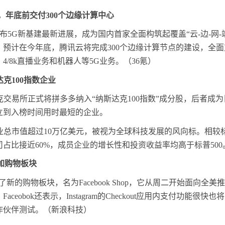
，年底前交付300个边缘计算中心
布5G新基建最新进展，成为国内首家全面构筑起覆盖“云-边-网-
预计在今年底，腾讯云将完成300个边缘计算节点的建设，全
/8k直播业务和机器人等5G业务。（36氪）
克100指数企业
克交易所正式将拼多多纳入“纳斯达克100指数”成分股，后者成
立到入榜时间用时最短的企业。
业总市值超过10万亿美元，被视为全球科技发展的风向标。相较标普
占比接近60%，成员企业的增长性和投资收益率均高于标普500
增加购物板块
增加了新的购物板块，名为Facebook Shop，它从周二开始面向
eobok还表示，Instagram的Checkout应用内支付功能
作伙伴测试。（新浪科技）