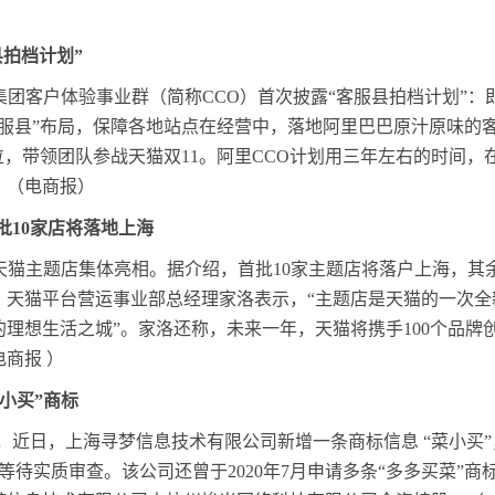
县拍档计划”
里集团客户体验事业群（简称CCO）首次披露“客服县拍档计划”
客服县”布局，保障各地站点在经营中，落地阿里巴巴原汁原味的
位，带领团队参战天猫双11。阿里CCO计划用三年左右的时间，在
。（电商报）
批10家店将落地上海
0家天猫主题店集体亮相。据介绍，首批10家主题店将落户上海，
、天猫平台营运事业部总经理家洛表示，“主题店是天猫的一次全
理想生活之城”。家洛还称，未来一年，天猫将携手100个品牌创
商报 ）
小买”商标
示，近日，上海寻梦信息技术有限公司新增一条商标信息 “菜小买
为等待实质审查。该公司还曾于2020年7月申请多条“多多买菜”