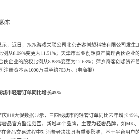
司股东
息显示，近日，7k7k游戏关联公司北京奇客创想科技有限公司发
从8.09%变更为11.51%；天津市盈亚创想资产管理合伙企业的股
伙企业的股权比例从8.88%变更为12.63%；萍乡奇客创想资产
公司注册资本从1000万减至约703万。(电商报）
线城市轻奢订单同比增长45%
周年庆818大促数据显示，三四线城市的轻奢订单同比去年增长45
奢品官方鉴定范围，新增40个品牌，主要为轻奢品牌，如MK、
”在奢品交易过程中对消费者决策具有重要影响，基于平台用户的需