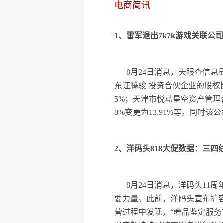
电商简讯
1、雷军退出7k7k游戏关联公
8月24日消息，天眼查信
东证腾骏 投资合伙企业的股权比例
5%；天津市悦动星空资产管理合
8%变更为13.91%等。同时该
2、洋码头818大促数据：三四
8月24日消息，洋码头11
要力量。此前，洋码头宣布扩容
营过程中发现，“奢品鉴定服务