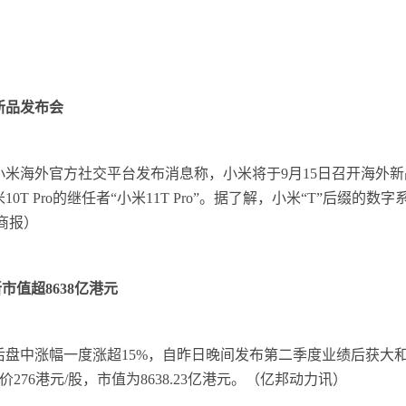
新品发布会
，小米海外官方社交平台发布消息称，小米将于9月15日召开海外
T Pro的继任者“小米11T Pro”。据了解，小米“T”后缀的
电商报）
市值超8638亿港元
午后盘中涨幅一度涨超15%，自昨日晚间发布第二季度业绩后获大
价276港元/股，市值为8638.23亿港元。（亿邦动力讯）