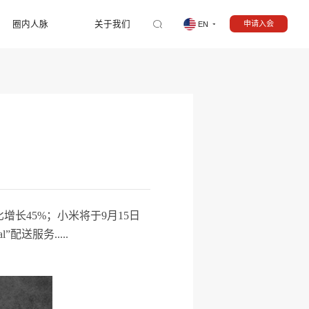
圈内人脉
关于我们
申请入会
EN
】
增长45%；小米将于9月15日
送服务.....