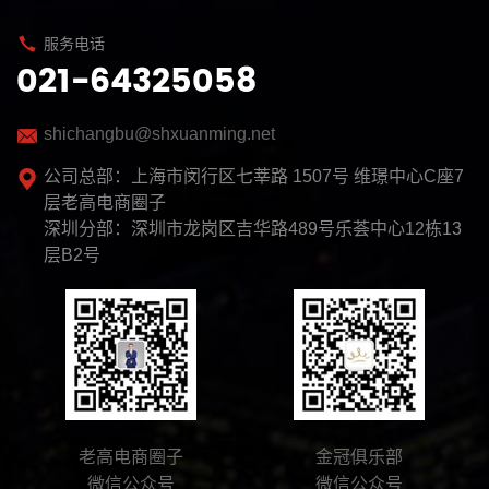
服务电话
021-64325058
shichangbu@shxuanming.net
公司总部：上海市闵行区七莘路 1507号 维璟中心C座7
层老高电商圈子
深圳分部：深圳市龙岗区吉华路489号乐荟中心12栋13
层B2号
老高电商圈子
金冠俱乐部
微信公众号
微信公众号