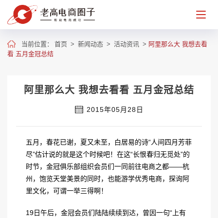
当前位置：
首页
>
新闻动态
>
活动资讯
>
阿里那么大 我想去看
看 五月金冠总结
阿里那么大 我想去看看 五月金冠总结
2015年05月28日
五月，春花已谢，夏又未至，白居易的诗“人间四月芳菲
尽”估计说的就是这个时候吧！在这“长恨春归无觅处”的
时节，金冠俱乐部组织会员们一同前往电商之都——杭
州，饱览天堂美景的同时，也能游学优秀电商，探询阿
里文化，可谓一举三得啊！
19日午后，金冠会员们陆陆续续到达，曾因一句“上有