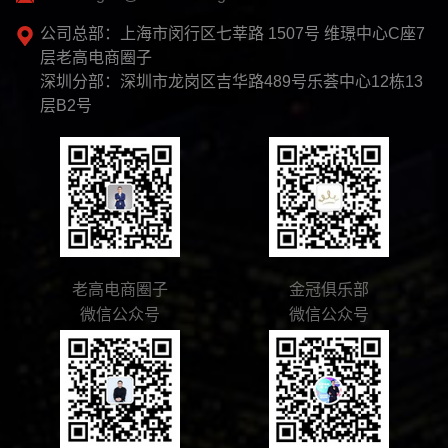
公司总部：上海市闵行区七莘路 1507号 维璟中心C座7
层老高电商圈子
深圳分部：深圳市龙岗区吉华路489号乐荟中心12栋13
层B2号
老高电商圈子
金冠俱乐部
微信公众号
微信公众号