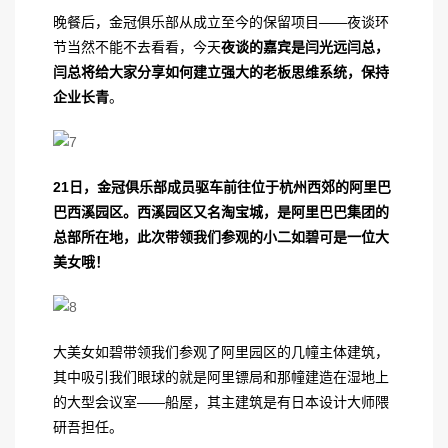
晚餐后，金冠俱乐部从成立至今的保留项目——夜谈环
节当然不能不去看看，今天
夜谈的嘉宾是闫光远闫总，
闫总将给大家分享如何建立强大的老板思维系统，保持
企业长青
。
21
日，金冠俱乐部成员驱车前往位于杭州西郊的阿里巴
巴西溪园区。西溪园区又名淘宝城，是阿里巴巴集团的
总部所在地，此次带领我们参观的小二如碧可是一位大
美女哦！
大美女如碧带领我们参观了阿里园区的几幢主体建筑，
其中吸引我们眼球的就是阿里镖局和那幢建造在湿地上
的大型会议室——船屋，其主建筑是有日本设计大师隈
研吾担任。