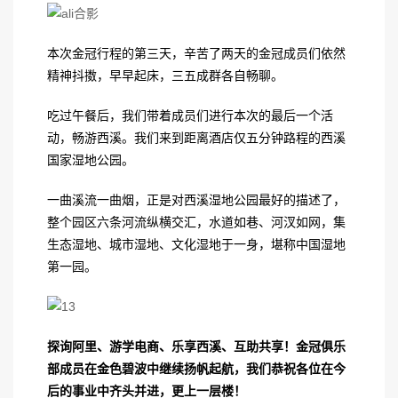
本次金冠行程的第三天，辛苦了两天的金冠成员们依然
精神抖擞，早早起床，三五成群各自畅聊。
吃过午餐后，我们带着成员们进行本次的最后一个活
动，畅游西溪。我们来到距离酒店仅五分钟路程的西溪
国家湿地公园。
一曲溪流一曲烟，正是对西溪湿地公园最好的描述了，
整个园区六条河流纵横交汇，水道如巷、河汊如网，集
生态湿地、城市湿地、文化湿地于一身，堪称中国湿地
第一园。
探询阿里、游学电商、乐享西溪、互助共享！金冠俱乐
部成员在金色碧波中继续扬帆起航，我们恭祝各位在今
后的事业中齐头并进，更上一层楼！