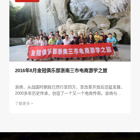
2016年8月金冠俱乐部浙南三市电商游学之旅
浙商，从战国时期就已然行至四方，至改革开放后迅猛发展，
2000多年历史传承，创造了一个又一个电商传奇。浙商与粤
商、徽商、晋商、苏商一道并称为“五大商帮”，以其“舍得、和
了解更多 >
气、共赢、低调、敢闯”的特点在华夏商帮独树一帜。而电商
作为商业与时代的产物，更是历史上浓墨重彩的一笔。