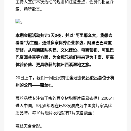
主持人宣讲本次活动的规则和注意要点，会员们相互介
绍，畅所欲言。
本期金冠活动共计3天3夜，并以“阿里那么大，我想去
看看”为主题，通过多家优秀企业参访，阿里巴巴深度
研修，从电商团队构建、文化建设、电商营销、阿里巴
巴资源共享等方面，为金冠兄弟们带来更为丰富、更高
体验价值、更具收获的杭州西溪湿地之旅。
20日上午，我们一同出发前往
金冠会员吕俊吕总位于杭
州的公司——蔻丝
®
。
蔻丝品牌专注做正宗的百变树脂魔片简易衣柜！2005年
进入中国，经历9年现在已经发展成为中国魔片家具优
质品牌。每10片魔片衣柜就有7片来自蔻丝！
蔻丝天台合影。