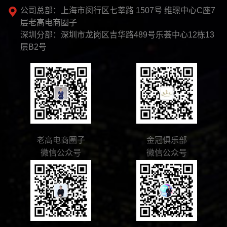
公司总部：上海市闵行区七莘路 1507号 维璟中心C座7
层老高电商圈子
深圳分部：深圳市龙岗区吉华路489号乐荟中心12栋13
层B2号
老高电商圈子
金冠俱乐部
微信公众号
微信公众号