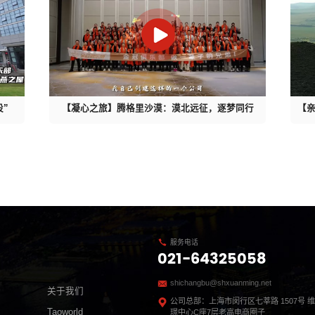
股”
【凝心之旅】腾格里沙漠：漠北远征，逐梦同行
【
服务电话
021-64325058
shichangbu@shxuanming.net
关于我们
公司总部：上海市闵行区七莘路 1507号 维
Taoworld
璟中心C座7层老高电商圈子