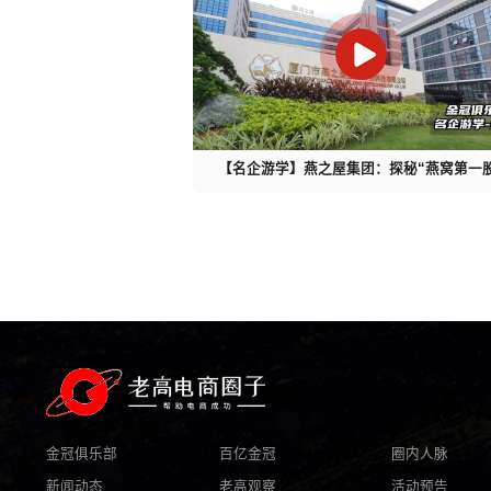
【名企游学】燕之屋集团：探秘“燕窝第一
金冠俱乐部
百亿金冠
圈内人脉
新闻动态
老高观察
活动预告