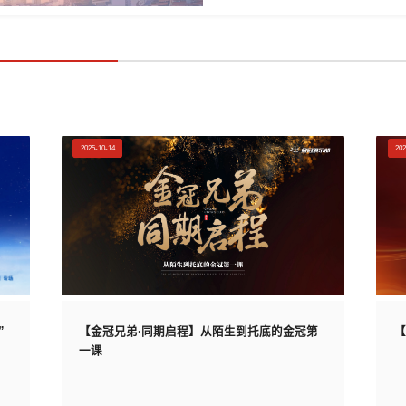
2025-10-14
202
”
【金冠兄弟·同期启程】从陌生到托底的金冠第
【
一课