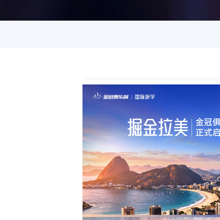
9月12-22日 巴西 · 国际游学 | 金冠俱乐部巴西电商深度游学，邀你共赴掘金之旅