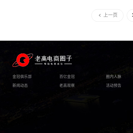
上一页
金冠俱乐部
百亿金冠
圈内人脉
新闻动态
老高观察
活动预告