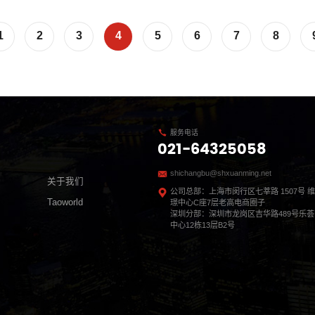
1
2
3
4
5
6
7
8
服务电话
021-64325058
shichangbu@shxuanming.net
关于我们
公司总部：上海市闵行区七莘路 1507号 维
Taoworld
璟中心C座7层老高电商圈子
深圳分部：深圳市龙岗区吉华路489号乐荟
中心12栋13层B2号